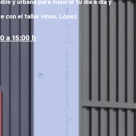
le y urbana para mejorar tu día a día y
e con el taller Hnos. López
0 a 15:00 h