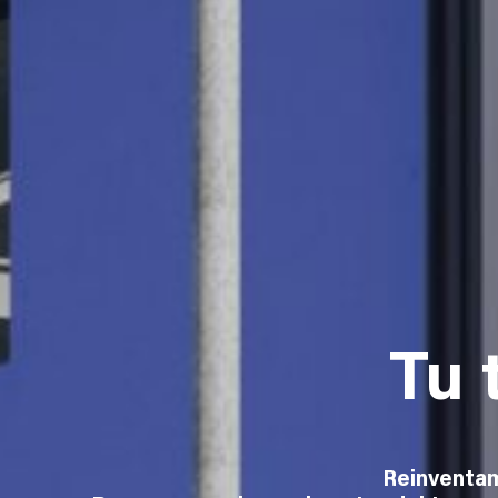
Tu 
Reinventam