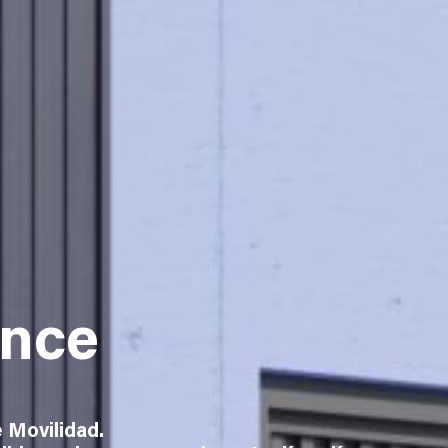
once
 Movilidad.